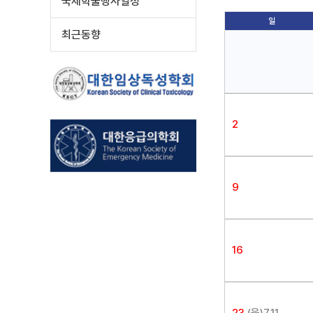
국제학술행사일정
일
최근동향
2
9
16