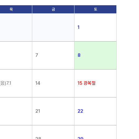
목
금
토
1
7
8
(음)7.1
14
15
광복절
21
22